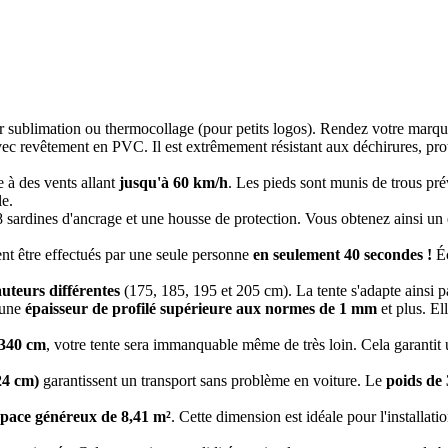
 sublimation ou thermocollage (pour petits logos). Rendez votre marque 
ec revêtement en PVC. Il est extrêmement résistant aux déchirures, protè
 à des vents allant
jusqu'à 60 km/h
. Les pieds sont munis de trous pr
le.
, 8 sardines d'ancrage et une housse de protection. Vous obtenez ainsi un
nt être effectués par une seule personne
en seulement 40 secondes !
Éc
uteurs différentes
(175, 185, 195 et 205 cm). La tente s'adapte ainsi p
 une
épaisseur de profilé supérieure aux normes de 1 mm
et plus. El
 340 cm
, votre tente sera immanquable même de très loin. Cela garantit u
24 cm)
garantissent un transport sans problème en voiture. Le
poids de
space généreux de 8,41 m²
. Cette dimension est idéale pour l'installat