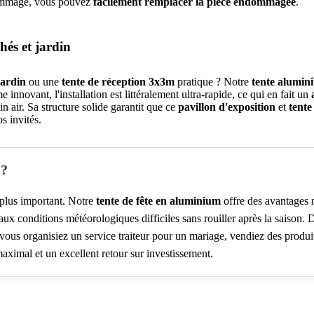
 dommage, vous pouvez
facilement remplacer la pièce endommagée
.
hés et jardin
jardin
ou une
tente de réception 3x3m
pratique ? Notre
tente alumin
 innovant, l'installation est littéralement ultra-rapide, ce qui en fait un
in air. Sa structure solide garantit que ce
pavillon d'exposition
et
tente
s invités.
 ?
e plus important. Notre
tente de fête en aluminium
offre des avantages 
aux conditions météorologiques difficiles sans rouiller après la saison. De
ous organisiez un service traiteur pour un mariage, vendiez des produi
aximal et un excellent retour sur investissement.