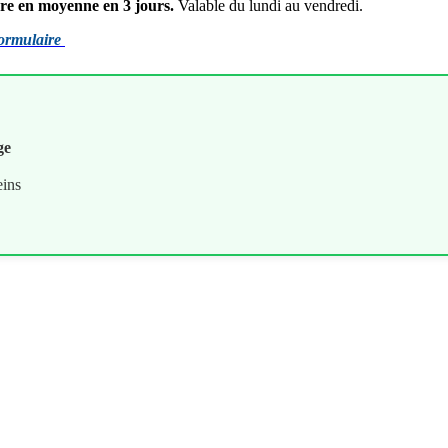
vre en moyenne en 3 jours.
Valable du lundi au vendredi.
ormulaire
ge
eins