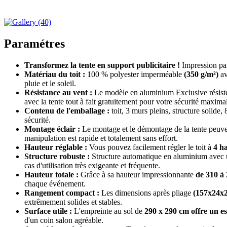
Paramétres
Transformez la tente en support publicitaire !
Impression par
Matériau du toit :
100 % polyester imperméable
(350 g/m²)
av
pluie et le soleil.
Résistance au vent :
Le modèle en aluminium Exclusive résiste
avec la tente tout à fait gratuitement pour votre sécurité maxima
Contenu de l'emballage :
toit, 3 murs pleins, structure solide
sécurité.
Montage éclair :
Le montage et le démontage de la tente peuve
manipulation est rapide et totalement sans effort.
Hauteur réglable :
Vous pouvez facilement régler le toit à
4 ha
Structure robuste :
Structure automatique en aluminium avec
cas d'utilisation très exigeante et fréquente.
Hauteur totale :
Grâce à sa hauteur impressionnante
de 310 à
chaque événement.
Rangement compact :
Les dimensions après pliage
(157x24x
extrêmement solides et stables.
Surface utile :
L'empreinte au sol de
290 x 290 cm offre un e
d'un coin salon agréable.