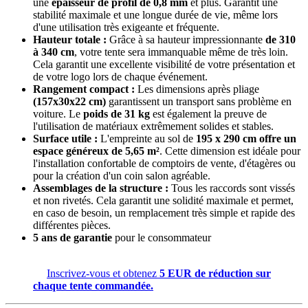
une
épaisseur de profil de 0,8 mm
et plus. Garantit une
stabilité maximale et une longue durée de vie, même lors
d'une utilisation très exigeante et fréquente.
Hauteur totale :
Grâce à sa hauteur impressionnante
de 310
à 340 cm
, votre tente sera immanquable même de très loin.
Cela garantit une excellente visibilité de votre présentation et
de votre logo lors de chaque événement.
Rangement compact :
Les dimensions après pliage
(157x30x22 cm)
garantissent un transport sans problème en
voiture. Le
poids de 31 kg
est également la preuve de
l'utilisation de matériaux extrêmement solides et stables.
Surface utile :
L'empreinte au sol de
195 x 290 cm offre un
espace généreux de 5,65 m²
. Cette dimension est idéale pour
l'installation confortable de comptoirs de vente, d'étagères ou
pour la création d'un coin salon agréable.
Assemblages de la structure :
Tous les raccords sont vissés
et non rivetés. Cela garantit une solidité maximale et permet,
en caso de besoin, un remplacement très simple et rapide des
différentes pièces.
5 ans de garantie
pour le consommateur
Inscrivez-vous et obtenez
5 EUR de réduction sur
chaque tente commandée.