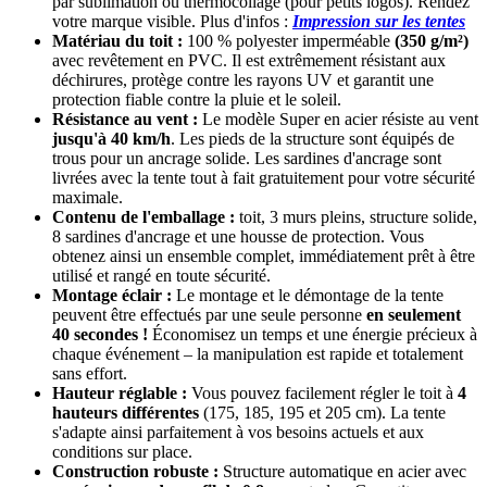
par sublimation ou thermocollage (pour petits logos). Rendez
votre marque visible. Plus d'infos :
Impression sur les tentes
Matériau du toit :
100 % polyester imperméable
(350 g/m²)
avec revêtement en PVC. Il est extrêmement résistant aux
déchirures, protège contre les rayons UV et garantit une
protection fiable contre la pluie et le soleil.
Résistance au vent :
Le modèle Super en acier résiste au vent
jusqu'à 40 km/h
. Les pieds de la structure sont équipés de
trous pour un ancrage solide. Les sardines d'ancrage sont
livrées avec la tente tout à fait gratuitement pour votre sécurité
maximale.
Contenu de l'emballage :
toit, 3 murs pleins, structure solide,
8 sardines d'ancrage et une housse de protection. Vous
obtenez ainsi un ensemble complet, immédiatement prêt à être
utilisé et rangé en toute sécurité.
Montage éclair :
Le montage et le démontage de la tente
peuvent être effectués par une seule personne
en seulement
40 secondes !
Économisez un temps et une énergie précieux à
chaque événement – la manipulation est rapide et totalement
sans effort.
Hauteur réglable :
Vous pouvez facilement régler le toit à
4
hauteurs différentes
(175, 185, 195 et 205 cm). La tente
s'adapte ainsi parfaitement à vos besoins actuels et aux
conditions sur place.
Construction robuste :
Structure automatique en acier avec