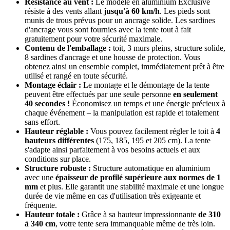
Résistance au vent :
Le modèle en aluminium Exclusive
résiste à des vents allant
jusqu'à 60 km/h
. Les pieds sont
munis de trous prévus pour un ancrage solide. Les sardines
d'ancrage vous sont fournies avec la tente tout à fait
gratuitement pour votre sécurité maximale.
Contenu de l'emballage :
toit, 3 murs pleins, structure solide,
8 sardines d'ancrage et une housse de protection. Vous
obtenez ainsi un ensemble complet, immédiatement prêt à être
utilisé et rangé en toute sécurité.
Montage éclair :
Le montage et le démontage de la tente
peuvent être effectués par une seule personne
en seulement
40 secondes !
Économisez un temps et une énergie précieux à
chaque événement – la manipulation est rapide et totalement
sans effort.
Hauteur réglable :
Vous pouvez facilement régler le toit à
4
hauteurs différentes
(175, 185, 195 et 205 cm). La tente
s'adapte ainsi parfaitement à vos besoins actuels et aux
conditions sur place.
Structure robuste :
Structure automatique en aluminium
avec une
épaisseur de profilé supérieure aux normes de 1
mm
et plus. Elle garantit une stabilité maximale et une longue
durée de vie même en cas d'utilisation très exigeante et
fréquente.
Hauteur totale :
Grâce à sa hauteur impressionnante
de 310
à 340 cm
, votre tente sera immanquable même de très loin.