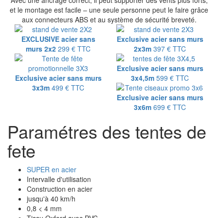
Avec une ancrage correct, il peut supporter des vents plus forts,
et le montage est facile – une seule personne peut le faire grâce
aux connecteurs ABS et au système de sécurité breveté.
EXCLUSIVE acier sans
Exclusive acier sans murs
murs 2x2
299 €
TTC
2x3m
397 €
TTC
Exclusive acier sans murs
Exclusive acier sans murs
3x4,5m
599 €
TTC
3x3m
499 €
TTC
Exclusive acier sans murs
3x6m
699 €
TTC
Paramétres des tentes de
fete
SUPER en acier
Intervalle d'utilisation
Construction en acier
jusqu'à 40 km/h
0,8 < 4 mm