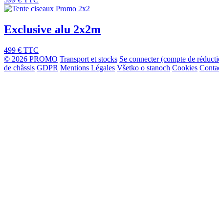
Exclusive alu 2x2m
499 €
TTC
© 2026 PROMO
Transport et stocks
Se connecter (compte de réduct
de châssis
GDPR
Mentions Légales
Všetko o stanoch
Cookies
Conta